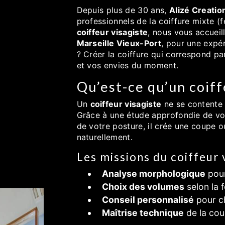
Depuis plus de 30 ans,
Alizé Creatio
professionnels de la coiffure mixte 
coiffeur visagiste
, nous vous accuei
Marseille Vieux-Port
, pour une expé
? Créer la coiffure qui correspond pa
et vos envies du moment.
Qu’est-ce qu’un coiff
Un
coiffeur visagiste
ne se contente p
Grâce à une étude approfondie de vot
de votre posture, il crée une coupe 
naturellement.
Les missions du coiffeur v
Analyse morphologique
pour
Choix des volumes
selon la 
Conseil personnalisé
pour ch
Maîtrise technique
de la cou