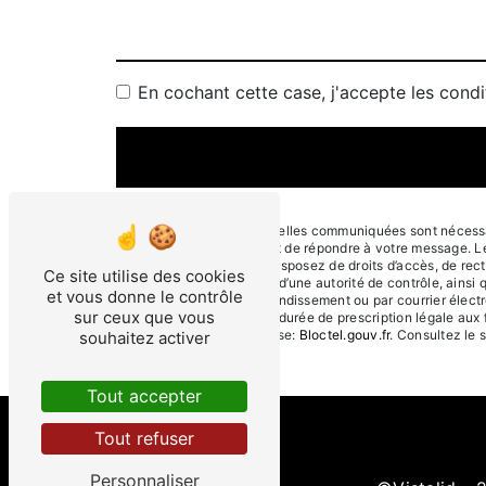
En cochant cette case, j'accepte les condi
** Les données personnelles communiquées sont nécessaire
traitants dans le seul but de répondre à votre message. 
Arrondissement . Vous disposez de droits d’accès, de rectif
Ce site utilise des cookies
une réclamation auprès d’une autorité de contrôle, ainsi 
et vous donne le contrôle
13006 Marseille 6e Arrondissement ou par courrier électr
sur ceux que vous
contact puis pendant la durée de prescription légale aux 
disponible à cette adresse:
Bloctel.gouv.fr
. Consultez le s
souhaitez activer
Tout accepter
Tout refuser
Personnaliser