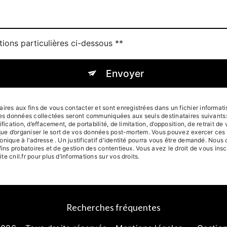
tions particulières ci-dessous **
Envoyer
s aux fins de vous contacter et sont enregistrées dans un fichier informatisé
Les données collectées seront communiquées aux seuls destinataires suivants
ication, d’effacement, de portabilité, de limitation, d’opposition, de retrait d
que d’organiser le sort de vos données post-mortem. Vous pouvez exercer ces d
onique à l'adresse . Un justificatif d'identité pourra vous être demandé. Nou
fins probatoires et de gestion des contentieux. Vous avez le droit de vous insc
ite cnil.fr pour plus d’informations sur vos droits.
Recherches fréquentes