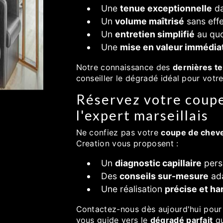
Une
tenue exceptionnelle
da
Un
volume maîtrisé
sans effe
Un
entretien simplifié
au quo
Une
mise en valeur immédia
Notre connaissance des
dernières t
conseiller le dégradé idéal pour votre
Réservez votre coup
l'expert marseillais
Ne confiez pas votre
coupe de chev
Creation vous proposent :
Un
diagnostic capillaire
pers
Des
conseils sur-mesure
ada
Une réalisation
précise et h
Contactez-nous dès aujourd'hui pour 
vous guide vers le
dégradé parfait
qu