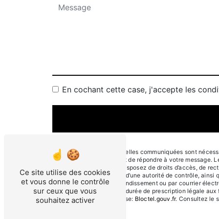
En cochant cette case, j'accepte les condi
** Les données personnelles communiquées sont nécessaire
traitants dans le seul but de répondre à votre message. 
Arrondissement . Vous disposez de droits d’accès, de rectif
Ce site utilise des cookies
une réclamation auprès d’une autorité de contrôle, ainsi 
et vous donne le contrôle
13006 Marseille 6e Arrondissement ou par courrier électr
sur ceux que vous
contact puis pendant la durée de prescription légale aux 
disponible à cette adresse:
Bloctel.gouv.fr
. Consultez le s
souhaitez activer