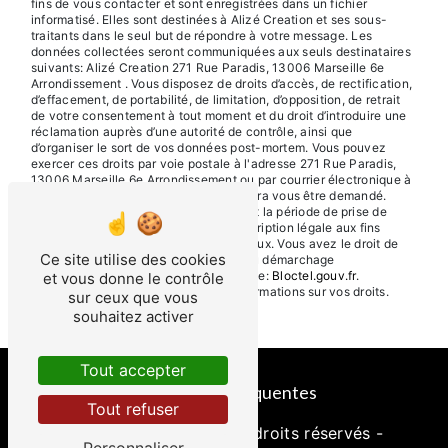
fins de vous contacter et sont enregistrées dans un fichier
informatisé. Elles sont destinées à Alizé Creation et ses sous-
traitants dans le seul but de répondre à votre message. Les
données collectées seront communiquées aux seuls destinataires
suivants: Alizé Creation 271 Rue Paradis, 13006 Marseille 6e
Arrondissement . Vous disposez de droits d’accès, de rectification,
d’effacement, de portabilité, de limitation, d’opposition, de retrait
de votre consentement à tout moment et du droit d’introduire une
réclamation auprès d’une autorité de contrôle, ainsi que
d’organiser le sort de vos données post-mortem. Vous pouvez
exercer ces droits par voie postale à l'adresse 271 Rue Paradis,
13006 Marseille 6e Arrondissement ou par courrier électronique à
l'adresse . Un justificatif d'identité pourra vous être demandé.
Nous conservons vos données pendant la période de prise de
contact puis pendant la durée de prescription légale aux fins
probatoires et de gestion des contentieux. Vous avez le droit de
Ce site utilise des cookies
vous inscrire sur la liste d'opposition au démarchage
téléphonique, disponible à cette adresse:
Bloctel.gouv.fr
.
et vous donne le contrôle
Consultez le site cnil.fr pour plus d’informations sur vos droits.
sur ceux que vous
souhaitez activer
Tout accepter
Recherches fréquentes
Tout refuser
©
Vistalid
- 2026 - Tous droits réservés -