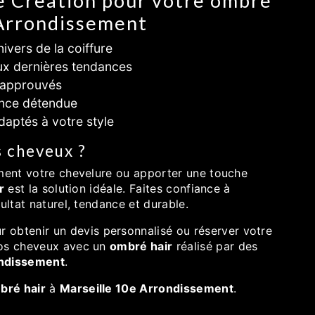
zé Creation pour votre ombré
 Arrondissement
nivers de la coiffure
x dernières tendances
 approuvés
nce détendue
adaptés à votre style
s cheveux ?
ement votre chevelure ou apporter une touche
r
est la solution idéale. Faites confiance à
ultat naturel, tendance et durable.
 obtenir un devis personnalisé ou réserver votre
vos cheveux avec un
ombré hair
réalisé par des
ondissement
.
bré hair
à
Marseille 10e Arrondissement
.