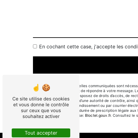
En cochant cette case, j'accepte les condi
** Les données personnelles communiquées sont nécessaire
traitants dans le seul but de répondre à votre message. 
Arrondissement . Vous disposez de droits d’accès, de rectif
Ce site utilise des cookies
une réclamation auprès d’une autorité de contrôle, ainsi 
et vous donne le contrôle
13006 Marseille 6e Arrondissement ou par courrier électr
sur ceux que vous
contact puis pendant la durée de prescription légale aux 
disponible à cette adresse:
Bloctel.gouv.fr
. Consultez le s
souhaitez activer
Tout accepter