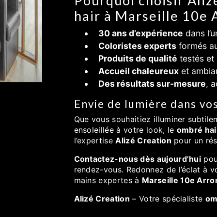
Pourquoi choisir Ali
hair à Marseille 10e
30 ans d’expérience
dans l’u
Coloristes experts
formés au
Produits de qualité
testés et
Accueil chaleureux
et ambia
Des résultats sur-mesure
, 
Envie de lumière dans vo
Que vous souhaitiez illuminer subtil
ensoleillée à votre look, le
ombré hai
l’expertise
Alizé Creation
pour un rés
Contactez-nous dès aujourd’hui
pour
rendez-vous. Redonnez de l’éclat à 
mains expertes à
Marseille 10e Arr
Alizé Creation
– Votre spécialiste
om