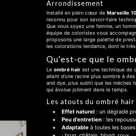
Arrondissement
Installé en plein cœur de
Marseille 
reconnu pour son savoir-faire techniq
Que vous soyez une femme, un homme
équipe de coloristes vous accompagne
proposons une large palette de prest
les colorations tendance, dont le tr
Qu’est-ce que le ombr
Le
ombré hair
est une technique de c
allant d’une racine plus sombre à des 
and dye, plus subtil que les mèches tr
qui évolue joliment dans le temps.
Les atouts du ombré hair 
Effet naturel
: un dégradé pr
Peu d’entretien
: les repouss
Adaptable
à toutes les bases
: brun, châtain, blond, roux...