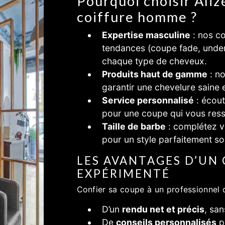
Pourquoi choisir Aliz
coiffure homme ?
Expertise masculine
: nos co
tendances (coupe fade, under
chaque type de cheveux.
Produits haut de gamme
: no
garantir une chevelure saine e
Service personnalisé
: écout
pour une coupe qui vous res
Taille de barbe
: complétez vo
pour un style parfaitement so
LES AVANTAGES D’UN
EXPÉRIMENTÉ
Confier sa coupe à un professionne
D’un
rendu net et précis
, sa
De
conseils personnalisés
po