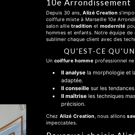
10e Arrondissement
Depuis 30 ans,
Alizé Creation
s’impo
coiffure mixte à Marseille 10e Arrondi
salon allie
tradition
et
modernité
pou
hommes et enfants. Notre équipe de 
sublimer chaque client avec des techn
QU’EST-CE QU’U
Un
coiffure homme
professionnel ne
Il analyse
la morphologie et l
adaptée.
Il conseille
sur les tendances 
Il maîtrise
les techniques mas
précision.
Chez
Alizé Creation
, nous allions
sav
impeccables.