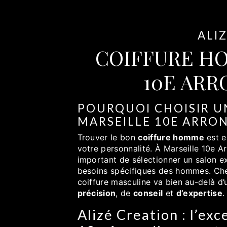
ALI
COIFFURE H
10E AR
POURQUOI CHOISIR U
MARSEILLE 10E ARRO
Trouver le bon
coiffure homme
est e
votre personnalité. À Marseille 10e Arr
important de sélectionner un salon e
besoins spécifiques des hommes. C
coiffure masculine va bien au-delà d’
précision
, de
conseil
et
d’expertise
.
Alizé Creation : l’exc