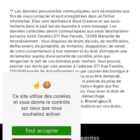
** Les données personnelles communiquées sont nécessaires aux
fins de vous contacter et sont enregistrées dans un fichier
informatisé. Elles sont destinées à Alizé Creation et ses sous-
traitants dans le seul but de répondre à votre message. Les
données collectées seront communiquées aux seuls destinataires
suivants: Alizé Creation 271 Rue Paradis, 13006 Marseille 6e
Arrondissement . Vous disposez de droits d’accès, de rectification,
d’effacement, de portabilité, de limitation, d’opposition, de retrait
de votre consentement à tout moment et du droit d’introduire une
réclamation auprès d’une autorité de contrôle, ainsi que
d’organiser le sort de vos données post-mortem. Vous pouvez
exercer ces droits par voie postale à l'adresse 271 Rue Paradis,
13006 Marseille 6e Arrondissement ou par courrier électronique à
l'adresse . Un justificatif d'identité pourra vous être demandé.
Nous conservons vos données pendant la période de prise de
contact puis pendant la durée de prescription légale aux fins
probatoires et de gestion des contentieux. Vous avez le droit de
Ce site utilise des cookies
vous inscrire sur la liste d'opposition au démarchage
téléphonique, disponible à cette adresse:
Bloctel.gouv.fr
.
et vous donne le contrôle
Consultez le site cnil.fr pour plus d’informations sur vos droits.
sur ceux que vous
souhaitez activer
Tout accepter
Recherches fréquentes