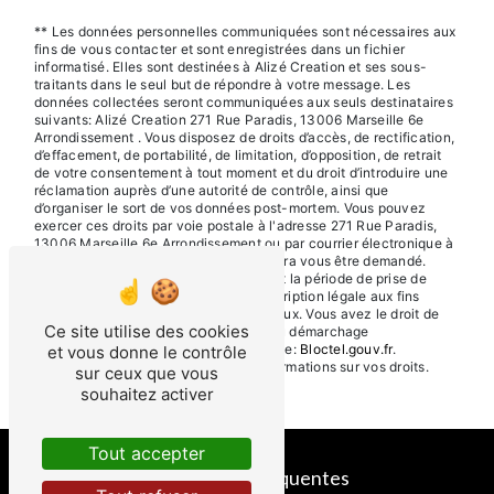
** Les données personnelles communiquées sont nécessaires aux
fins de vous contacter et sont enregistrées dans un fichier
informatisé. Elles sont destinées à Alizé Creation et ses sous-
traitants dans le seul but de répondre à votre message. Les
données collectées seront communiquées aux seuls destinataires
suivants: Alizé Creation 271 Rue Paradis, 13006 Marseille 6e
Arrondissement . Vous disposez de droits d’accès, de rectification,
d’effacement, de portabilité, de limitation, d’opposition, de retrait
de votre consentement à tout moment et du droit d’introduire une
réclamation auprès d’une autorité de contrôle, ainsi que
d’organiser le sort de vos données post-mortem. Vous pouvez
exercer ces droits par voie postale à l'adresse 271 Rue Paradis,
13006 Marseille 6e Arrondissement ou par courrier électronique à
l'adresse . Un justificatif d'identité pourra vous être demandé.
Nous conservons vos données pendant la période de prise de
contact puis pendant la durée de prescription légale aux fins
probatoires et de gestion des contentieux. Vous avez le droit de
Ce site utilise des cookies
vous inscrire sur la liste d'opposition au démarchage
téléphonique, disponible à cette adresse:
Bloctel.gouv.fr
.
et vous donne le contrôle
Consultez le site cnil.fr pour plus d’informations sur vos droits.
sur ceux que vous
souhaitez activer
Tout accepter
Recherches fréquentes