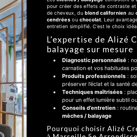
pour créer des effets de contraste et 
de cheveux, du
blond californien
au
cendrées
ou
chocolat
. Leur avantag
entretien simplifié. C’est le choix idé
L’expertise de Alizé 
balayage sur mesure
Diagnostic personnalisé
: no
carnation et vos habitudes p
Produits professionnels
: so
préserver l’éclat et la santé 
Techniques maîtrisées
: pla
pour un effet lumière subtil 
Conseils d’entretien
: routin
mèches / balayage
Pourquoi choisir Alizé C
à Marseille 5e Arrondis