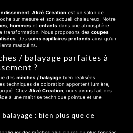
rondissement
,
Alizé Creation
est un salon de
oche sur mesure et son accueil chaleureux. Notre
mes
,
hommes
et
enfants
dans une atmosphère
à la transformation. Nous proposons des
coupes
alisées
, des
soins capillaires profonds
ainsi qu’un
ients masculins.
hes / balayage parfaites à
ssement ?
que des
mèches / balayage
bien réalisées.
 ces techniques de coloration apportent lumière,
 marqué. Chez
Alizé Creation
, nous avons fait des
râce à une maîtrise technique pointue et une
balayage : bien plus que de
appliquer des mèches plus claires ou plus foncées